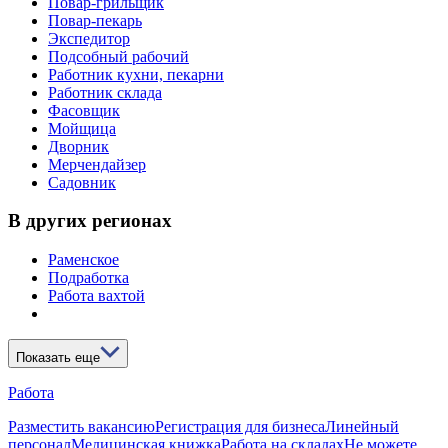
Повар-грильщик
Повар-пекарь
Экспедитор
Подсобный рабочий
Работник кухни, пекарни
Работник склада
Фасовщик
Мойщица
Дворник
Мерчендайзер
Садовник
В других регионах
Раменское
Подработка
Работа вахтой
Показать еще
Работа
Разместить вакансию
Регистрация для бизнеса
Линейный
персонал
Медицинская книжка
Работа на складах
Не можете