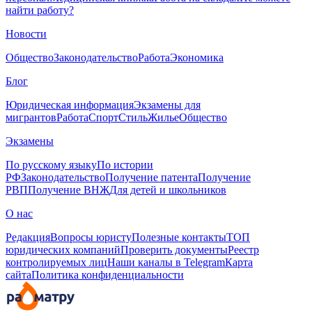
найти работу?
Новости
Общество
Законодательство
Работа
Экономика
Блог
Юридическая информация
Экзамены для
мигрантов
Работа
Спорт
Стиль
Жилье
Общество
Экзамены
По русскому языку
По истории
РФ
Законодательство
Получение патента
Получение
РВП
Получение ВНЖ
Для детей и школьников
О нас
Редакция
Вопросы юристу
Полезные контакты
ТОП
юридических компаний
Проверить документы
Реестр
контролируемых лиц
Наши каналы в Telegram
Карта
сайта
Политика конфиденциальности