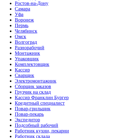
Ростов-на-Дону
Самара
Уфа
Воронеж
Пермь
Челябинск
Омск
Волгоград
Разнорабочий
Монтажник
Упаковщик
Комплектовщик
Кассир
Сварщик
Электромонтажник
Сборщик заказов
Грузчик на склад
Кассир Франклин Бургер
Кредитный специалист
Повар-грильщик
Повар-пекарь
Экспедитор
Подсобный рабочий
Работник кухни, пекарни
Работник склада