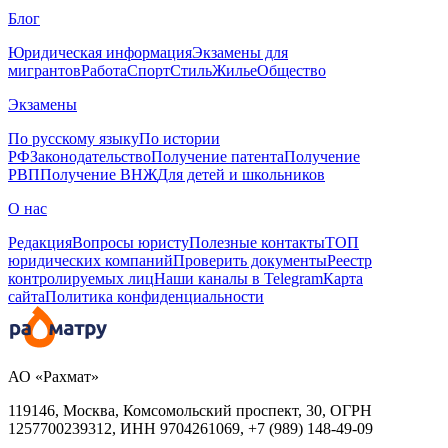
Блог
Юридическая информация
Экзамены для
мигрантов
Работа
Спорт
Стиль
Жилье
Общество
Экзамены
По русскому языку
По истории
РФ
Законодательство
Получение патента
Получение
РВП
Получение ВНЖ
Для детей и школьников
О нас
Редакция
Вопросы юристу
Полезные контакты
ТОП
юридических компаний
Проверить документы
Реестр
контролируемых лиц
Наши каналы в Telegram
Карта
сайта
Политика конфиденциальности
АО «Рахмат»
119146, Москва, Комсомольский проспект, 30,
ОГРН
1257700239312,
ИНН
9704261069, +7 (989) 148-49-09