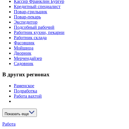
Кассир Франклин Бургер
Кредитный специалист
Повар-грильщик
Повар-пекарь
Экспедитор
Подсобный рабочий
Работник кухни, пекарни
Работник склада
Фасовщик
Мойщица
Дворник
Мерчендайзер
Садовник
В других регионах
Раменское
Подработка
Работа вахтой
Показать еще
Работа