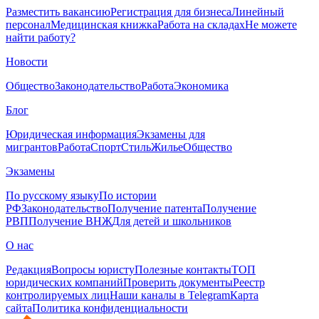
Разместить вакансию
Регистрация для бизнеса
Линейный
персонал
Медицинская книжка
Работа на складах
Не можете
найти работу?
Новости
Общество
Законодательство
Работа
Экономика
Блог
Юридическая информация
Экзамены для
мигрантов
Работа
Спорт
Стиль
Жилье
Общество
Экзамены
По русскому языку
По истории
РФ
Законодательство
Получение патента
Получение
РВП
Получение ВНЖ
Для детей и школьников
О нас
Редакция
Вопросы юристу
Полезные контакты
ТОП
юридических компаний
Проверить документы
Реестр
контролируемых лиц
Наши каналы в Telegram
Карта
сайта
Политика конфиденциальности