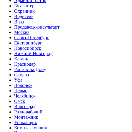
Администратор
Бухгалтер
Охранник
Водитель
Врач
Продавец-консультант
Москва
Санкт-Петербург
Екатеринбург
Новосибирск
Нижний Новгород
Казань
Краснодар
Ростов-на-Дону
Самара
Уфа
Воронеж
Пермь
Челябинск
Омск
Волгоград
Разнорабочий
Монтажник
Упаковщик
Комплектовщик