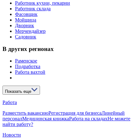
Работник кухни, пекарни
Работник склада
Фасовщик
Мойщица
Дворник
Мерчендайзер
Садовник
В других регионах
Раменское
Подработка
Работа вахтой
Показать еще
Работа
Разместить вакансию
Регистрация для бизнеса
Линейный
персонал
Медицинская книжка
Работа на складах
Не можете
найти работу?
Новости