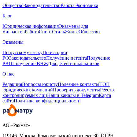
Общество
Законодательство
Работа
Экономика
Блог
Юридическая информация
Экзамены для
мигрантов
Работа
Спорт
Стиль
Жилье
Общество
Экзамены
По русскому языку
По истории
РФ
Законодательство
Получение патента
Получение
РВП
Получение ВНЖ
Для детей и школьников
О нас
Редакция
Вопросы юристу
Полезные контакты
ТОП
юридических компаний
Проверить документы
Реестр
контролируемых лиц
Наши каналы в Telegram
Карта
сайта
Политика конфиденциальности
АО «Рахмат»
119146, Москва, Комсомольский проспект, 30,
ОГРН