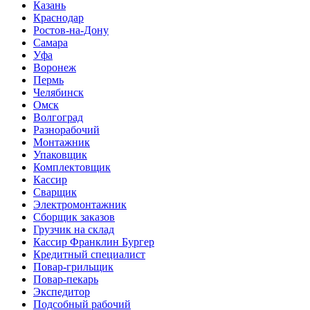
Казань
Краснодар
Ростов-на-Дону
Самара
Уфа
Воронеж
Пермь
Челябинск
Омск
Волгоград
Разнорабочий
Монтажник
Упаковщик
Комплектовщик
Кассир
Сварщик
Электромонтажник
Сборщик заказов
Грузчик на склад
Кассир Франклин Бургер
Кредитный специалист
Повар-грильщик
Повар-пекарь
Экспедитор
Подсобный рабочий