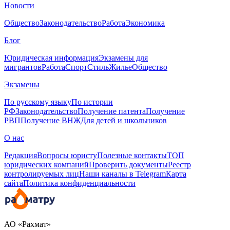
Новости
Общество
Законодательство
Работа
Экономика
Блог
Юридическая информация
Экзамены для
мигрантов
Работа
Спорт
Стиль
Жилье
Общество
Экзамены
По русскому языку
По истории
РФ
Законодательство
Получение патента
Получение
РВП
Получение ВНЖ
Для детей и школьников
О нас
Редакция
Вопросы юристу
Полезные контакты
ТОП
юридических компаний
Проверить документы
Реестр
контролируемых лиц
Наши каналы в Telegram
Карта
сайта
Политика конфиденциальности
АО «Рахмат»