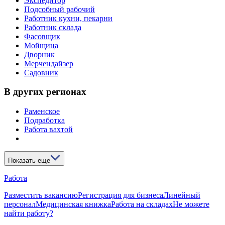
Экспедитор
Подсобный рабочий
Работник кухни, пекарни
Работник склада
Фасовщик
Мойщица
Дворник
Мерчендайзер
Садовник
В других регионах
Раменское
Подработка
Работа вахтой
Показать еще
Работа
Разместить вакансию
Регистрация для бизнеса
Линейный
персонал
Медицинская книжка
Работа на складах
Не можете
найти работу?