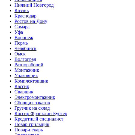
Нижний Новгород
Казань
Краснодар
Ростов-на-Дону
Самара
Уфа
Воронеж
Пермь
Челябинск
Омск
Волгоград
Разнорабочий
Монтажник
Упаковщик
Комплектовщик
Кассир
Сварщик
Электромонтажник
Сборщик заказов
Грузчик на склад
Кассир Франклин Бургер
Кредитный специалист
Повар-грильщик
Повар-пекарь