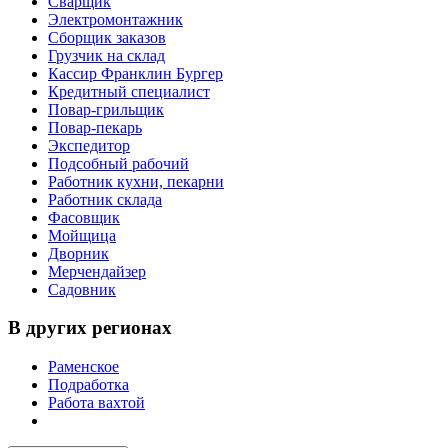
Сварщик
Электромонтажник
Сборщик заказов
Грузчик на склад
Кассир Франклин Бургер
Кредитный специалист
Повар-грильщик
Повар-пекарь
Экспедитор
Подсобный рабочий
Работник кухни, пекарни
Работник склада
Фасовщик
Мойщица
Дворник
Мерчендайзер
Садовник
В других регионах
Раменское
Подработка
Работа вахтой