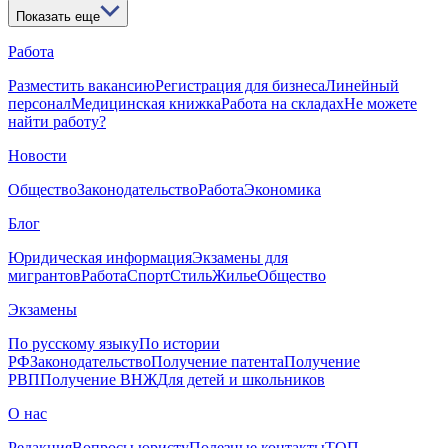
Показать еще
Работа
Разместить вакансию
Регистрация для бизнеса
Линейный
персонал
Медицинская книжка
Работа на складах
Не можете
найти работу?
Новости
Общество
Законодательство
Работа
Экономика
Блог
Юридическая информация
Экзамены для
мигрантов
Работа
Спорт
Стиль
Жилье
Общество
Экзамены
По русскому языку
По истории
РФ
Законодательство
Получение патента
Получение
РВП
Получение ВНЖ
Для детей и школьников
О нас
Редакция
Вопросы юристу
Полезные контакты
ТОП