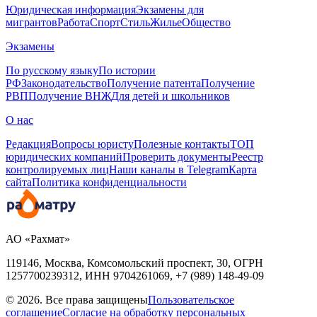
Юридическая информация
Экзамены для
мигрантов
Работа
Спорт
Стиль
Жилье
Общество
Экзамены
По русскому языку
По истории
РФ
Законодательство
Получение патента
Получение
РВП
Получение ВНЖ
Для детей и школьников
О нас
Редакция
Вопросы юристу
Полезные контакты
ТОП
юридических компаний
Проверить документы
Реестр
контролируемых лиц
Наши каналы в Telegram
Карта
сайта
Политика конфиденциальности
АО «Рахмат»
119146, Москва, Комсомольский проспект, 30,
ОГРН
1257700239312,
ИНН
9704261069, +7 (989) 148-49-09
© 2026. Все права защищены
Пользовательское
соглашение
Согласие на обработку персональных