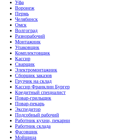
Уфа
Воронеж
Пермь
Челябинск
Омск
Волгоград
Разнорабочий
Монтажник
Упаковщик
Комплектовщик
Кассир
Сварщик
Электромонтажник
Сборщик заказов
Грузчик на склад
Кассир Франклин Бургер
Кредитный специалист
Повар-грильщик
Повар-пекарь
Экспедитор
Подсобный рабочий
Работник кухни, пекарни
Работник склада
Фасовщик
Мойщица