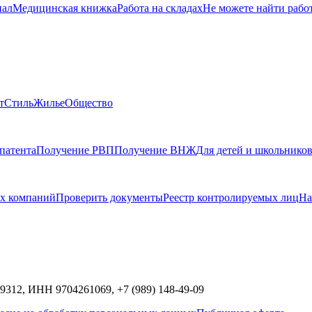
нал
Медицинская книжка
Работа на складах
Не можете найти рабо
т
Стиль
Жилье
Общество
патента
Получение РВП
Получение ВНЖ
Для детей и школьнико
х компаний
Проверить документы
Реестр контролируемых лиц
На
9312,
ИНН
9704261069, +7 (989) 148-49-09