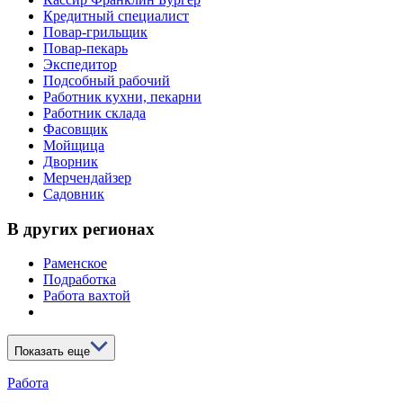
Кредитный специалист
Повар-грильщик
Повар-пекарь
Экспедитор
Подсобный рабочий
Работник кухни, пекарни
Работник склада
Фасовщик
Мойщица
Дворник
Мерчендайзер
Садовник
В других регионах
Раменское
Подработка
Работа вахтой
Показать еще
Работа