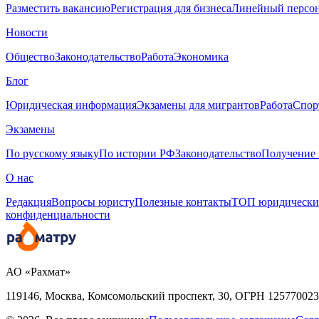
Разместить вакансию
Регистрация для бизнеса
Линейный персо
Новости
Общество
Законодательство
Работа
Экономика
Блог
Юридическая информация
Экзамены для мигрантов
Работа
Спор
Экзамены
По русскому языку
По истории РФ
Законодательство
Получение 
О нас
Редакция
Вопросы юристу
Полезные контакты
ТОП юридически
конфиденциальности
АО «Рахмат»
119146, Москва, Комсомольский проспект, 30,
ОГРН
125770023