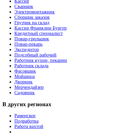
Кассир
Сварщик
Электромонтажник
Сборщик заказов
Грузчик на склад
Кассир Франклин Бургер
Кредитный специалист
Повар-грильщик
Повар-пекарь
Экспедитор
Подсобный рабочий
Работник кухни, пекарни
Работник склада
Фасовщик
Мойщица
Дворник
Мерчендайзер
Садовник
В других регионах
Раменское
Подработка
Работа вахтой