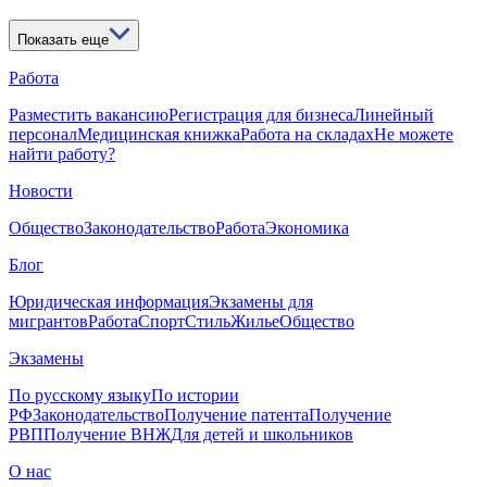
Показать еще
Работа
Разместить вакансию
Регистрация для бизнеса
Линейный
персонал
Медицинская книжка
Работа на складах
Не можете
найти работу?
Новости
Общество
Законодательство
Работа
Экономика
Блог
Юридическая информация
Экзамены для
мигрантов
Работа
Спорт
Стиль
Жилье
Общество
Экзамены
По русскому языку
По истории
РФ
Законодательство
Получение патента
Получение
РВП
Получение ВНЖ
Для детей и школьников
О нас