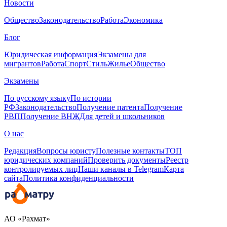
Новости
Общество
Законодательство
Работа
Экономика
Блог
Юридическая информация
Экзамены для
мигрантов
Работа
Спорт
Стиль
Жилье
Общество
Экзамены
По русскому языку
По истории
РФ
Законодательство
Получение патента
Получение
РВП
Получение ВНЖ
Для детей и школьников
О нас
Редакция
Вопросы юристу
Полезные контакты
ТОП
юридических компаний
Проверить документы
Реестр
контролируемых лиц
Наши каналы в Telegram
Карта
сайта
Политика конфиденциальности
АО «Рахмат»