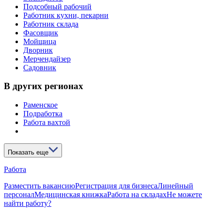
Подсобный рабочий
Работник кухни, пекарни
Работник склада
Фасовщик
Мойщица
Дворник
Мерчендайзер
Садовник
В других регионах
Раменское
Подработка
Работа вахтой
Показать еще
Работа
Разместить вакансию
Регистрация для бизнеса
Линейный
персонал
Медицинская книжка
Работа на складах
Не можете
найти работу?