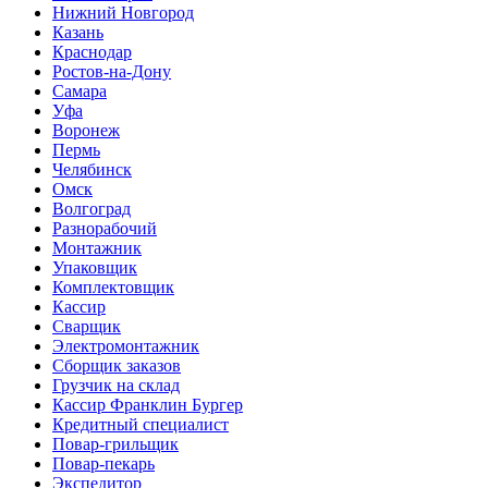
Нижний Новгород
Казань
Краснодар
Ростов-на-Дону
Самара
Уфа
Воронеж
Пермь
Челябинск
Омск
Волгоград
Разнорабочий
Монтажник
Упаковщик
Комплектовщик
Кассир
Сварщик
Электромонтажник
Сборщик заказов
Грузчик на склад
Кассир Франклин Бургер
Кредитный специалист
Повар-грильщик
Повар-пекарь
Экспедитор