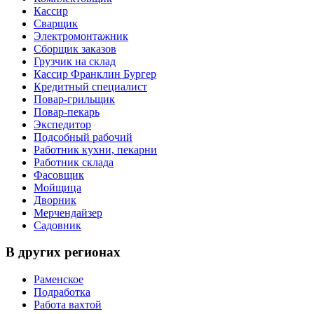
Кассир
Сварщик
Электромонтажник
Сборщик заказов
Грузчик на склад
Кассир Франклин Бургер
Кредитный специалист
Повар-грильщик
Повар-пекарь
Экспедитор
Подсобный рабочий
Работник кухни, пекарни
Работник склада
Фасовщик
Мойщица
Дворник
Мерчендайзер
Садовник
В других регионах
Раменское
Подработка
Работа вахтой