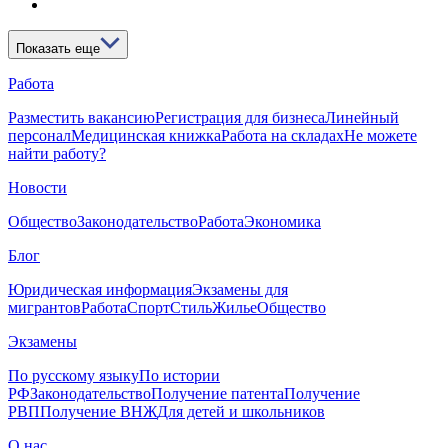
Показать еще
Работа
Разместить вакансию
Регистрация для бизнеса
Линейный
персонал
Медицинская книжка
Работа на складах
Не можете
найти работу?
Новости
Общество
Законодательство
Работа
Экономика
Блог
Юридическая информация
Экзамены для
мигрантов
Работа
Спорт
Стиль
Жилье
Общество
Экзамены
По русскому языку
По истории
РФ
Законодательство
Получение патента
Получение
РВП
Получение ВНЖ
Для детей и школьников
О нас