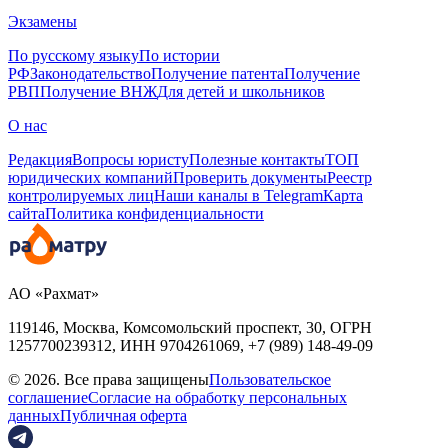
Экзамены
По русскому языку
По истории
РФ
Законодательство
Получение патента
Получение
РВП
Получение ВНЖ
Для детей и школьников
О нас
Редакция
Вопросы юристу
Полезные контакты
ТОП
юридических компаний
Проверить документы
Реестр
контролируемых лиц
Наши каналы в Telegram
Карта
сайта
Политика конфиденциальности
АО «Рахмат»
119146, Москва, Комсомольский проспект, 30,
ОГРН
1257700239312,
ИНН
9704261069, +7 (989) 148-49-09
© 2026. Все права защищены
Пользовательское
соглашение
Согласие на обработку персональных
данных
Публичная оферта