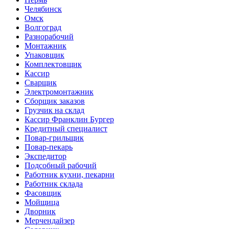
Челябинск
Омск
Волгоград
Разнорабочий
Монтажник
Упаковщик
Комплектовщик
Кассир
Сварщик
Электромонтажник
Сборщик заказов
Грузчик на склад
Кассир Франклин Бургер
Кредитный специалист
Повар-грильщик
Повар-пекарь
Экспедитор
Подсобный рабочий
Работник кухни, пекарни
Работник склада
Фасовщик
Мойщица
Дворник
Мерчендайзер