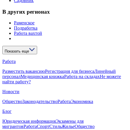
Садовник
В других регионах
Раменское
Подработка
Работа вахтой
Показать еще
Работа
Разместить вакансию
Регистрация для бизнеса
Линейный
персонал
Медицинская книжка
Работа на складах
Не можете
найти работу?
Новости
Общество
Законодательство
Работа
Экономика
Блог
Юридическая информация
Экзамены для
мигрантов
Работа
Спорт
Стиль
Жилье
Общество