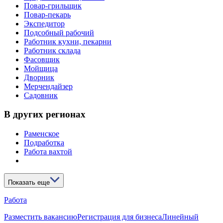
Повар-грильщик
Повар-пекарь
Экспедитор
Подсобный рабочий
Работник кухни, пекарни
Работник склада
Фасовщик
Мойщица
Дворник
Мерчендайзер
Садовник
В других регионах
Раменское
Подработка
Работа вахтой
Показать еще
Работа
Разместить вакансию
Регистрация для бизнеса
Линейный