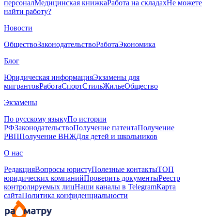
персонал
Медицинская книжка
Работа на складах
Не можете
найти работу?
Новости
Общество
Законодательство
Работа
Экономика
Блог
Юридическая информация
Экзамены для
мигрантов
Работа
Спорт
Стиль
Жилье
Общество
Экзамены
По русскому языку
По истории
РФ
Законодательство
Получение патента
Получение
РВП
Получение ВНЖ
Для детей и школьников
О нас
Редакция
Вопросы юристу
Полезные контакты
ТОП
юридических компаний
Проверить документы
Реестр
контролируемых лиц
Наши каналы в Telegram
Карта
сайта
Политика конфиденциальности