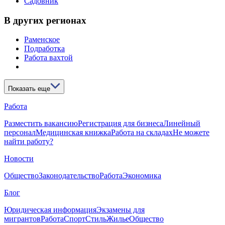
Садовник
В других регионах
Раменское
Подработка
Работа вахтой
Показать еще
Работа
Разместить вакансию
Регистрация для бизнеса
Линейный
персонал
Медицинская книжка
Работа на складах
Не можете
найти работу?
Новости
Общество
Законодательство
Работа
Экономика
Блог
Юридическая информация
Экзамены для
мигрантов
Работа
Спорт
Стиль
Жилье
Общество