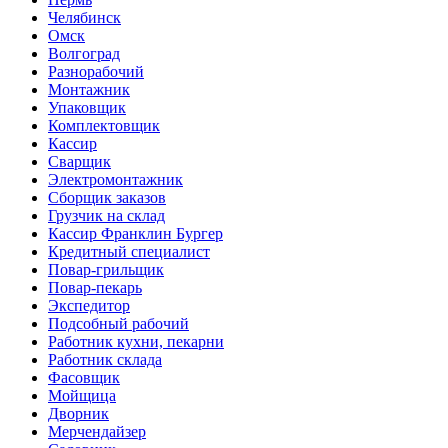
Челябинск
Омск
Волгоград
Разнорабочий
Монтажник
Упаковщик
Комплектовщик
Кассир
Сварщик
Электромонтажник
Сборщик заказов
Грузчик на склад
Кассир Франклин Бургер
Кредитный специалист
Повар-грильщик
Повар-пекарь
Экспедитор
Подсобный рабочий
Работник кухни, пекарни
Работник склада
Фасовщик
Мойщица
Дворник
Мерчендайзер