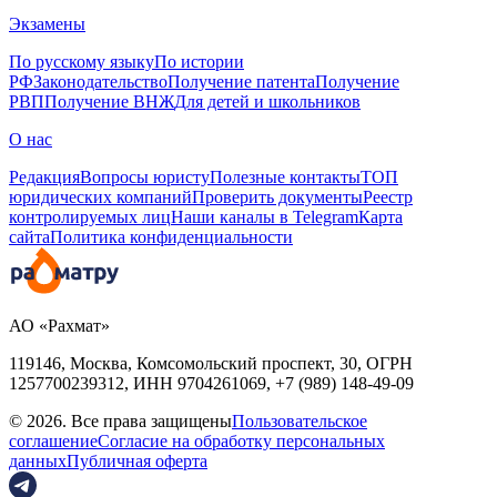
Экзамены
По русскому языку
По истории
РФ
Законодательство
Получение патента
Получение
РВП
Получение ВНЖ
Для детей и школьников
О нас
Редакция
Вопросы юристу
Полезные контакты
ТОП
юридических компаний
Проверить документы
Реестр
контролируемых лиц
Наши каналы в Telegram
Карта
сайта
Политика конфиденциальности
АО «Рахмат»
119146, Москва, Комсомольский проспект, 30,
ОГРН
1257700239312,
ИНН
9704261069, +7 (989) 148-49-09
© 2026. Все права защищены
Пользовательское
соглашение
Согласие на обработку персональных
данных
Публичная оферта