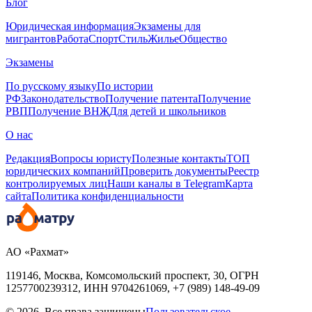
Блог
Юридическая информация
Экзамены для
мигрантов
Работа
Спорт
Стиль
Жилье
Общество
Экзамены
По русскому языку
По истории
РФ
Законодательство
Получение патента
Получение
РВП
Получение ВНЖ
Для детей и школьников
О нас
Редакция
Вопросы юристу
Полезные контакты
ТОП
юридических компаний
Проверить документы
Реестр
контролируемых лиц
Наши каналы в Telegram
Карта
сайта
Политика конфиденциальности
АО «Рахмат»
119146, Москва, Комсомольский проспект, 30,
ОГРН
1257700239312,
ИНН
9704261069, +7 (989) 148-49-09
© 2026. Все права защищены
Пользовательское