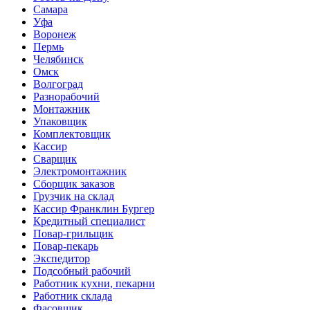
Самара
Уфа
Воронеж
Пермь
Челябинск
Омск
Волгоград
Разнорабочий
Монтажник
Упаковщик
Комплектовщик
Кассир
Сварщик
Электромонтажник
Сборщик заказов
Грузчик на склад
Кассир Франклин Бургер
Кредитный специалист
Повар-грильщик
Повар-пекарь
Экспедитор
Подсобный рабочий
Работник кухни, пекарни
Работник склада
Фасовщик