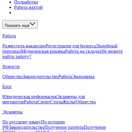
Подработка
Работа вахтой
Показать еще
Работа
Разместить вакансию
Регистрация для бизнеса
Линейный
персонал
Медицинская книжка
Работа на складах
Не можете
найти работу?
Новости
Общество
Законодательство
Работа
Экономика
Блог
Юридическая информация
Экзамены для
мигрантов
Работа
Спорт
Стиль
Жилье
Общество
Экзамены
По русскому языку
По истории
РФ
Законодательство
Получение патента
Получение