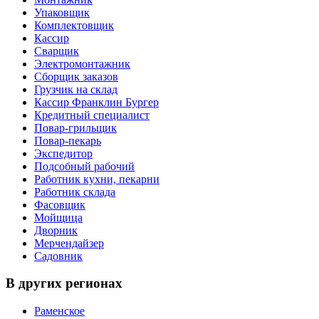
Упаковщик
Комплектовщик
Кассир
Сварщик
Электромонтажник
Сборщик заказов
Грузчик на склад
Кассир Франклин Бургер
Кредитный специалист
Повар-грильщик
Повар-пекарь
Экспедитор
Подсобный рабочий
Работник кухни, пекарни
Работник склада
Фасовщик
Мойщица
Дворник
Мерчендайзер
Садовник
В других регионах
Раменское