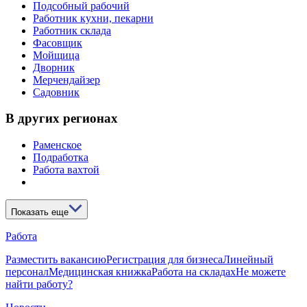
Подсобный рабочий
Работник кухни, пекарни
Работник склада
Фасовщик
Мойщица
Дворник
Мерчендайзер
Садовник
В других регионах
Раменское
Подработка
Работа вахтой
Показать еще
Работа
Разместить вакансию
Регистрация для бизнеса
Линейный
персонал
Медицинская книжка
Работа на складах
Не можете
найти работу?