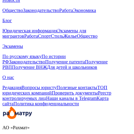
Новости
Общество
Законодательство
Работа
Экономика
Блог
Юридическая информация
Экзамены для
мигрантов
Работа
Спорт
Стиль
Жилье
Общество
Экзамены
По русскому языку
По истории
РФ
Законодательство
Получение патента
Получение
РВП
Получение ВНЖ
Для детей и школьников
О нас
Редакция
Вопросы юристу
Полезные контакты
ТОП
юридических компаний
Проверить документы
Реестр
контролируемых лиц
Наши каналы в Telegram
Карта
сайта
Политика конфиденциальности
АО «Рахмат»