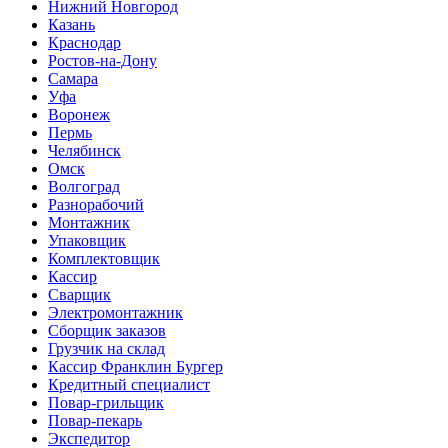
Нижний Новгород
Казань
Краснодар
Ростов-на-Дону
Самара
Уфа
Воронеж
Пермь
Челябинск
Омск
Волгоград
Разнорабочий
Монтажник
Упаковщик
Комплектовщик
Кассир
Сварщик
Электромонтажник
Сборщик заказов
Грузчик на склад
Кассир Франклин Бургер
Кредитный специалист
Повар-грильщик
Повар-пекарь
Экспедитор