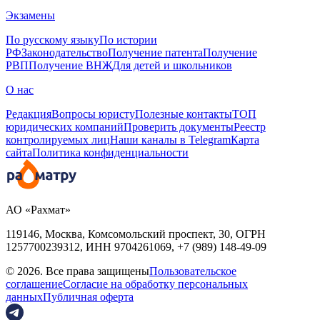
Экзамены
По русскому языку
По истории
РФ
Законодательство
Получение патента
Получение
РВП
Получение ВНЖ
Для детей и школьников
О нас
Редакция
Вопросы юристу
Полезные контакты
ТОП
юридических компаний
Проверить документы
Реестр
контролируемых лиц
Наши каналы в Telegram
Карта
сайта
Политика конфиденциальности
АО «Рахмат»
119146, Москва, Комсомольский проспект, 30,
ОГРН
1257700239312,
ИНН
9704261069, +7 (989) 148-49-09
© 2026. Все права защищены
Пользовательское
соглашение
Согласие на обработку персональных
данных
Публичная оферта