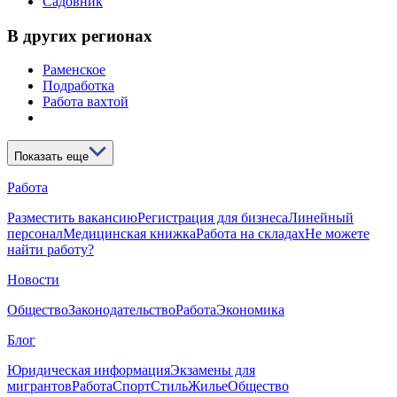
Садовник
В других регионах
Раменское
Подработка
Работа вахтой
Показать еще
Работа
Разместить вакансию
Регистрация для бизнеса
Линейный
персонал
Медицинская книжка
Работа на складах
Не можете
найти работу?
Новости
Общество
Законодательство
Работа
Экономика
Блог
Юридическая информация
Экзамены для
мигрантов
Работа
Спорт
Стиль
Жилье
Общество