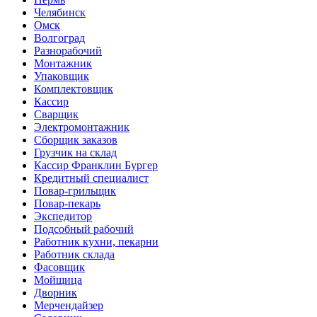
Челябинск
Омск
Волгоград
Разнорабочий
Монтажник
Упаковщик
Комплектовщик
Кассир
Сварщик
Электромонтажник
Сборщик заказов
Грузчик на склад
Кассир Франклин Бургер
Кредитный специалист
Повар-грильщик
Повар-пекарь
Экспедитор
Подсобный рабочий
Работник кухни, пекарни
Работник склада
Фасовщик
Мойщица
Дворник
Мерчендайзер