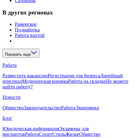
Садовник
В других регионах
Раменское
Подработка
Работа вахтой
Показать еще
Работа
Разместить вакансию
Регистрация для бизнеса
Линейный
персонал
Медицинская книжка
Работа на складах
Не можете
найти работу?
Новости
Общество
Законодательство
Работа
Экономика
Блог
Юридическая информация
Экзамены для
мигрантов
Работа
Спорт
Стиль
Жилье
Общество