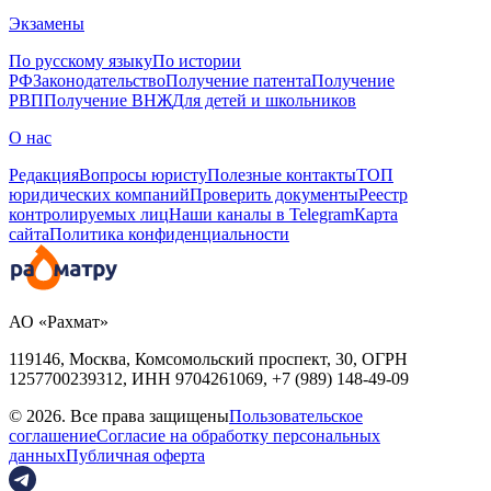
Экзамены
По русскому языку
По истории
РФ
Законодательство
Получение патента
Получение
РВП
Получение ВНЖ
Для детей и школьников
О нас
Редакция
Вопросы юристу
Полезные контакты
ТОП
юридических компаний
Проверить документы
Реестр
контролируемых лиц
Наши каналы в Telegram
Карта
сайта
Политика конфиденциальности
АО «Рахмат»
119146, Москва, Комсомольский проспект, 30,
ОГРН
1257700239312,
ИНН
9704261069, +7 (989) 148-49-09
© 2026. Все права защищены
Пользовательское
соглашение
Согласие на обработку персональных
данных
Публичная оферта