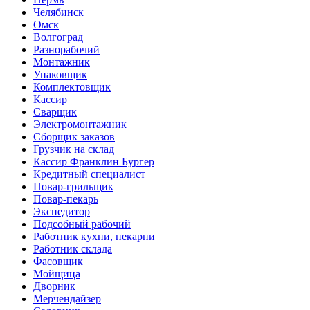
Челябинск
Омск
Волгоград
Разнорабочий
Монтажник
Упаковщик
Комплектовщик
Кассир
Сварщик
Электромонтажник
Сборщик заказов
Грузчик на склад
Кассир Франклин Бургер
Кредитный специалист
Повар-грильщик
Повар-пекарь
Экспедитор
Подсобный рабочий
Работник кухни, пекарни
Работник склада
Фасовщик
Мойщица
Дворник
Мерчендайзер