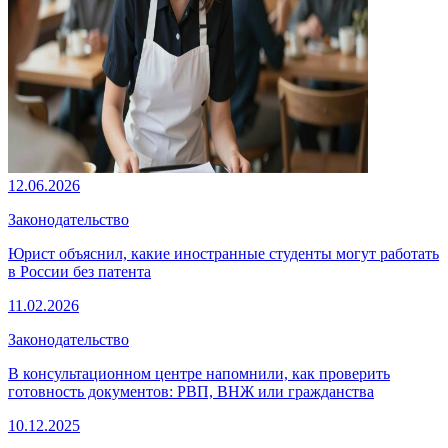
12.06.2026
Законодательство
Юрист объяснил, какие иностранные студенты могут работать
в России без патента
11.02.2026
Законодательство
В консультационном центре напомнили, как проверить
готовность документов: РВП, ВНЖ или гражданства
10.12.2025