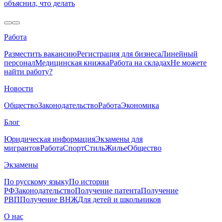
объяснил, что делать
Работа
Разместить вакансию
Регистрация для бизнеса
Линейный
персонал
Медицинская книжка
Работа на складах
Не можете
найти работу?
Новости
Общество
Законодательство
Работа
Экономика
Блог
Юридическая информация
Экзамены для
мигрантов
Работа
Спорт
Стиль
Жилье
Общество
Экзамены
По русскому языку
По истории
РФ
Законодательство
Получение патента
Получение
РВП
Получение ВНЖ
Для детей и школьников
О нас