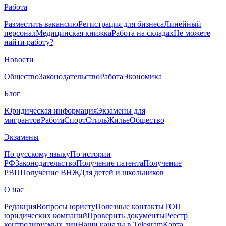
Работа
Разместить вакансию
Регистрация для бизнеса
Линейный
персонал
Медицинская книжка
Работа на складах
Не можете
найти работу?
Новости
Общество
Законодательство
Работа
Экономика
Блог
Юридическая информация
Экзамены для
мигрантов
Работа
Спорт
Стиль
Жилье
Общество
Экзамены
По русскому языку
По истории
РФ
Законодательство
Получение патента
Получение
РВП
Получение ВНЖ
Для детей и школьников
О нас
Редакция
Вопросы юристу
Полезные контакты
ТОП
юридических компаний
Проверить документы
Реестр
контролируемых лиц
Наши каналы в Telegram
Карта