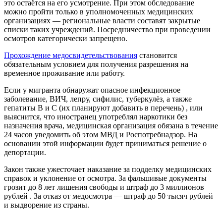
это остаётся на его усмотрение. При этом обследование
можно пройти только в уполномоченных медицинских
организациях — региональные власти составят закрытые
списки таких учреждений. Посредничество при проведении
осмотров категорически запрещено.
Прохождение медосвидетельствования
становится
обязательным условием для получения разрешения на
временное проживание или работу.
Если у мигранта обнаружат опасное инфекционное
заболевание, ВИЧ, лепру, сифилис, туберкулёз, а также
гепатиты B и C (их планируют добавить в перечень) , или
выяснится, что иностранец употреблял наркотики без
назначения врача, медицинская организация обязана в течение
24 часов уведомить об этом МВД и Роспотребнадзор. На
основании этой информации будет приниматься решение о
депортации.
Закон также ужесточает наказание за подделку медицинских
справок и уклонение от осмотра. За фальшивые документы
грозит до 8 лет лишения свободы и штраф до 3 миллионов
рублей . За отказ от медосмотра — штраф до 50 тысяч рублей
и выдворение из страны.