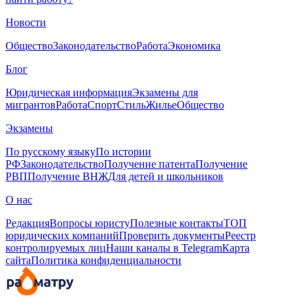
Новости
Общество
Законодательство
Работа
Экономика
Блог
Юридическая информация
Экзамены для
мигрантов
Работа
Спорт
Стиль
Жилье
Общество
Экзамены
По русскому языку
По истории
РФ
Законодательство
Получение патента
Получение
РВП
Получение ВНЖ
Для детей и школьников
О нас
Редакция
Вопросы юристу
Полезные контакты
ТОП
юридических компаний
Проверить документы
Реестр
контролируемых лиц
Наши каналы в Telegram
Карта
сайта
Политика конфиденциальности