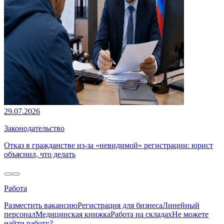
29.07.2026
Законодательство
Отказ в гражданстве из-за «невидимой» регистрации: юрист
объяснил, что делать
Работа
Разместить вакансию
Регистрация для бизнеса
Линейный
персонал
Медицинская книжка
Работа на складах
Не можете
найти работу?