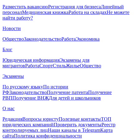
Разместить вакансию
Регистрация для бизнеса
Линейный
персонал
Медицинская книжка
Работа на складах
Не можете
найти работу?
Новости
Общество
Законодательство
Работа
Экономика
Блог
Юридическая информация
Экзамены для
мигрантов
Работа
Спорт
Стиль
Жилье
Общество
Экзамены
По русскому языку
По истории
РФ
Законодательство
Получение патента
Получение
РВП
Получение ВНЖ
Для детей и школьников
О нас
Редакция
Вопросы юристу
Полезные контакты
ТОП
юридических компаний
Проверить документы
Реестр
контролируемых лиц
Наши каналы в Telegram
Карта
сайта
Политика конфиденциальности