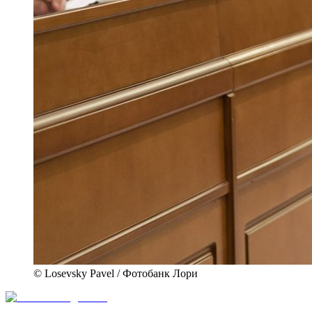
© Losevsky Pavel / Фотобанк Лори