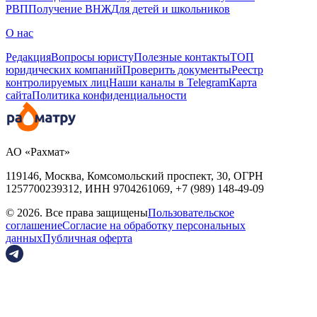
РВП
Получение ВНЖ
Для детей и школьников
О нас
Редакция
Вопросы юристу
Полезные контакты
ТОП
юридических компаний
Проверить документы
Реестр
контролируемых лиц
Наши каналы в Telegram
Карта
сайта
Политика конфиденциальности
АО «Рахмат»
119146, Москва, Комсомольский проспект, 30,
ОГРН
1257700239312,
ИНН
9704261069, +7 (989) 148-49-09
© 2026. Все права защищены
Пользовательское
соглашение
Согласие на обработку персональных
данных
Публичная оферта