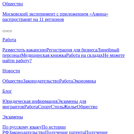
Общество
Московский эксперимент с приложением «Амина»
распространят на 11 регионов
Работа
Разместить вакансию
Регистрация для бизнеса
Линейный
персонал
Медицинская книжка
Работа на складах
Не можете
найти работу?
Новости
Общество
Законодательство
Работа
Экономика
Блог
Юридическая информация
Экзамены для
мигрантов
Работа
Спорт
Стиль
Жилье
Общество
Экзамены
По русскому языку
По истории
РФ
Законодательство
Получение патента
Получение