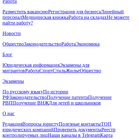
Работа
Разместить вакансию
Регистрация для бизнеса
Линейный
персонал
Медицинская книжка
Работа на складах
Не можете
найти работу?
Новости
Общество
Законодательство
Работа
Экономика
Блог
Юридическая информация
Экзамены для
мигрантов
Работа
Спорт
Стиль
Жилье
Общество
Экзамены
По русскому языку
По истории
РФ
Законодательство
Получение патента
Получение
РВП
Получение ВНЖ
Для детей и школьников
О нас
Редакция
Вопросы юристу
Полезные контакты
ТОП
юридических компаний
Проверить документы
Реестр
контролируемых лиц
Наши каналы в Telegram
Карта