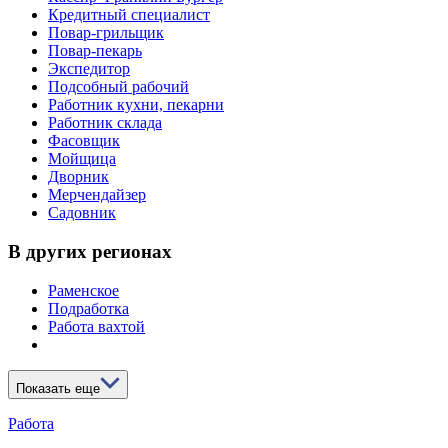
Кредитный специалист
Повар-грильщик
Повар-пекарь
Экспедитор
Подсобный рабочий
Работник кухни, пекарни
Работник склада
Фасовщик
Мойщица
Дворник
Мерчендайзер
Садовник
В других регионах
Раменское
Подработка
Работа вахтой
Показать еще
Работа