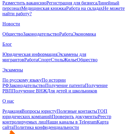
Разместить вакансию
Регистрация для бизнеса
Линейный
персонал
Медицинская книжка
Работа на складах
Не можете
найти работу?
Новости
Общество
Законодательство
Работа
Экономика
Блог
Юридическая информация
Экзамены для
мигрантов
Работа
Спорт
Стиль
Жилье
Общество
Экзамены
По русскому языку
По истории
РФ
Законодательство
Получение патента
Получение
РВП
Получение ВНЖ
Для детей и школьников
О нас
Редакция
Вопросы юристу
Полезные контакты
ТОП
юридических компаний
Проверить документы
Реестр
контролируемых лиц
Наши каналы в Telegram
Карта
сайта
Политика конфиденциальности