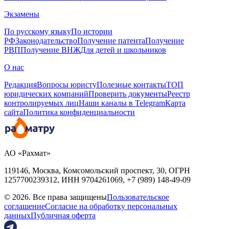
Экзамены
По русскому языку
По истории
РФ
Законодательство
Получение патента
Получение
РВП
Получение ВНЖ
Для детей и школьников
О нас
Редакция
Вопросы юристу
Полезные контакты
ТОП
юридических компаний
Проверить документы
Реестр
контролируемых лиц
Наши каналы в Telegram
Карта
сайта
Политика конфиденциальности
АО «Рахмат»
119146, Москва, Комсомольский проспект, 30,
ОГРН
1257700239312,
ИНН
9704261069, +7 (989) 148-49-09
© 2026. Все права защищены
Пользовательское
соглашение
Согласие на обработку персональных
данных
Публичная оферта