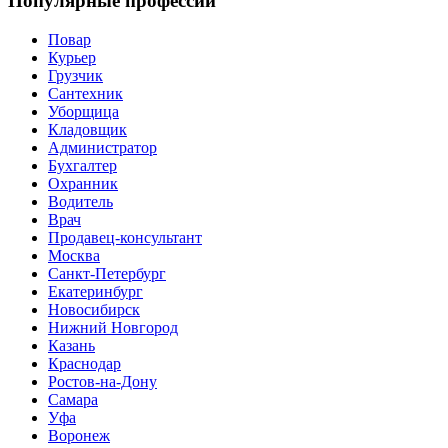
Популярные профессии
Повар
Курьер
Грузчик
Сантехник
Уборщица
Кладовщик
Администратор
Бухгалтер
Охранник
Водитель
Врач
Продавец-консультант
Москва
Санкт-Петербург
Екатеринбург
Новосибирск
Нижний Новгород
Казань
Краснодар
Ростов-на-Дону
Самара
Уфа
Воронеж