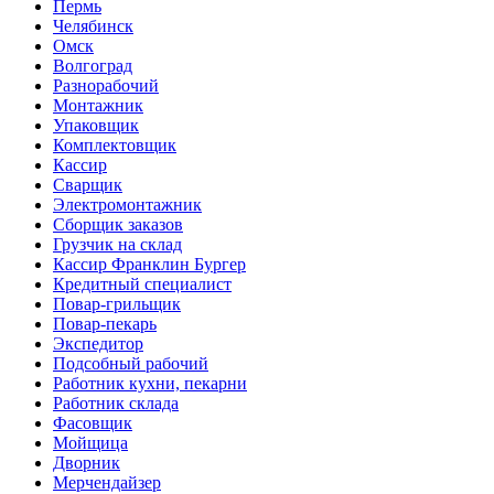
Пермь
Челябинск
Омск
Волгоград
Разнорабочий
Монтажник
Упаковщик
Комплектовщик
Кассир
Сварщик
Электромонтажник
Сборщик заказов
Грузчик на склад
Кассир Франклин Бургер
Кредитный специалист
Повар-грильщик
Повар-пекарь
Экспедитор
Подсобный рабочий
Работник кухни, пекарни
Работник склада
Фасовщик
Мойщица
Дворник
Мерчендайзер