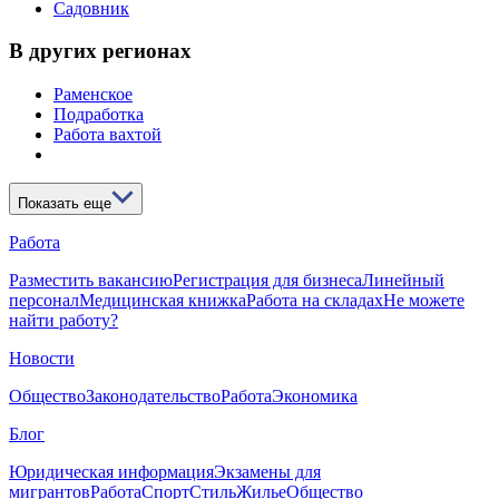
Садовник
В других регионах
Раменское
Подработка
Работа вахтой
Показать еще
Работа
Разместить вакансию
Регистрация для бизнеса
Линейный
персонал
Медицинская книжка
Работа на складах
Не можете
найти работу?
Новости
Общество
Законодательство
Работа
Экономика
Блог
Юридическая информация
Экзамены для
мигрантов
Работа
Спорт
Стиль
Жилье
Общество