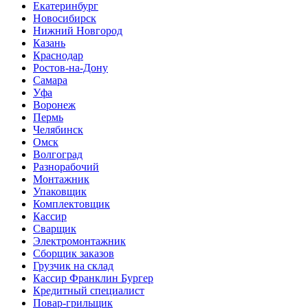
Екатеринбург
Новосибирск
Нижний Новгород
Казань
Краснодар
Ростов-на-Дону
Самара
Уфа
Воронеж
Пермь
Челябинск
Омск
Волгоград
Разнорабочий
Монтажник
Упаковщик
Комплектовщик
Кассир
Сварщик
Электромонтажник
Сборщик заказов
Грузчик на склад
Кассир Франклин Бургер
Кредитный специалист
Повар-грильщик