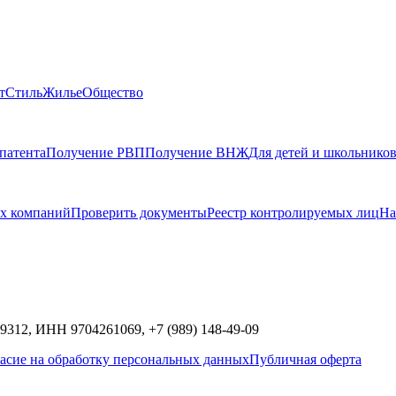
т
Стиль
Жилье
Общество
патента
Получение РВП
Получение ВНЖ
Для детей и школьнико
х компаний
Проверить документы
Реестр контролируемых лиц
На
9312,
ИНН
9704261069, +7 (989) 148-49-09
асие на обработку персональных данных
Публичная оферта