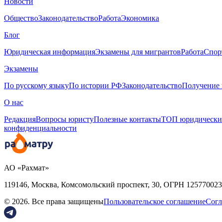
Новости
Общество
Законодательство
Работа
Экономика
Блог
Юридическая информация
Экзамены для мигрантов
Работа
Спор
Экзамены
По русскому языку
По истории РФ
Законодательство
Получение 
О нас
Редакция
Вопросы юристу
Полезные контакты
ТОП юридически
конфиденциальности
АО «Рахмат»
119146, Москва, Комсомольский проспект, 30,
ОГРН
125770023
© 2026. Все права защищены
Пользовательское соглашение
Согл