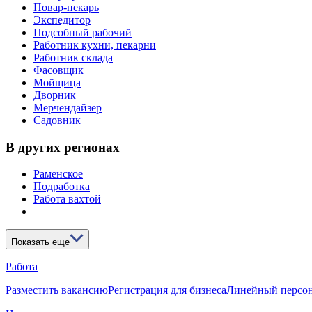
Повар-пекарь
Экспедитор
Подсобный рабочий
Работник кухни, пекарни
Работник склада
Фасовщик
Мойщица
Дворник
Мерчендайзер
Садовник
В других регионах
Раменское
Подработка
Работа вахтой
Показать еще
Работа
Разместить вакансию
Регистрация для бизнеса
Линейный персо