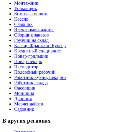
Монтажник
Упаковщик
Комплектовщик
Кассир
Сварщик
Электромонтажник
Сборщик заказов
Грузчик на склад
Кассир Франклин Бургер
Кредитный специалист
Повар-грильщик
Повар-пекарь
Экспедитор
Подсобный рабочий
Работник кухни, пекарни
Работник склада
Фасовщик
Мойщица
Дворник
Мерчендайзер
Садовник
В других регионах