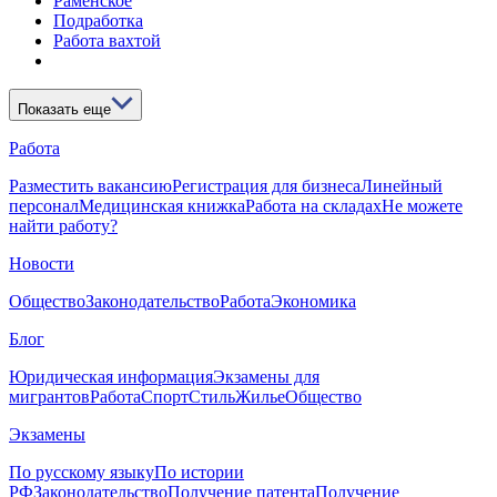
Раменское
Подработка
Работа вахтой
Показать еще
Работа
Разместить вакансию
Регистрация для бизнеса
Линейный
персонал
Медицинская книжка
Работа на складах
Не можете
найти работу?
Новости
Общество
Законодательство
Работа
Экономика
Блог
Юридическая информация
Экзамены для
мигрантов
Работа
Спорт
Стиль
Жилье
Общество
Экзамены
По русскому языку
По истории
РФ
Законодательство
Получение патента
Получение