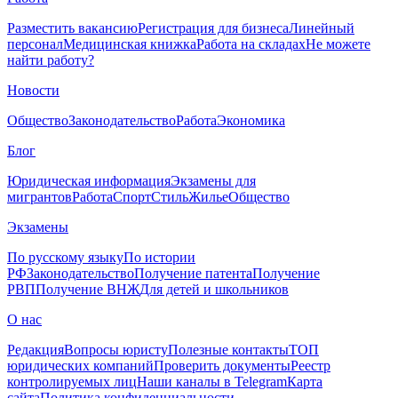
Разместить вакансию
Регистрация для бизнеса
Линейный
персонал
Медицинская книжка
Работа на складах
Не можете
найти работу?
Новости
Общество
Законодательство
Работа
Экономика
Блог
Юридическая информация
Экзамены для
мигрантов
Работа
Спорт
Стиль
Жилье
Общество
Экзамены
По русскому языку
По истории
РФ
Законодательство
Получение патента
Получение
РВП
Получение ВНЖ
Для детей и школьников
О нас
Редакция
Вопросы юристу
Полезные контакты
ТОП
юридических компаний
Проверить документы
Реестр
контролируемых лиц
Наши каналы в Telegram
Карта
сайта
Политика конфиденциальности