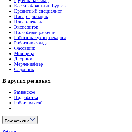
Грузчик на склад
Кассир Франклин Бургер
Кредитный специалист
Повар-грильщик
Повар-пекарь
Экспедитор
Подсобный рабочий
Работник кухни, пекарни
Работник склада
Фасовщик
Мойщица
Дворник
Мерчендайзер
Садовник
В других регионах
Раменское
Подработка
Работа вахтой
Показать еще
Работа