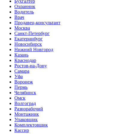
Бухгалтер
Охранник
Водитель
Врач
Продавец-консультант
Москва
Санкт-Петербург
Екатеринбург
Новосибирск
Нижний Новгород
Казань
Краснодар
Ростов-на-Дону
Самара
Уфа
Воронеж
Пермь
Челябинск
Омск
Волгоград
Разнорабочий
Монтажник
Упаковщик
Комплектовщик
Кассир