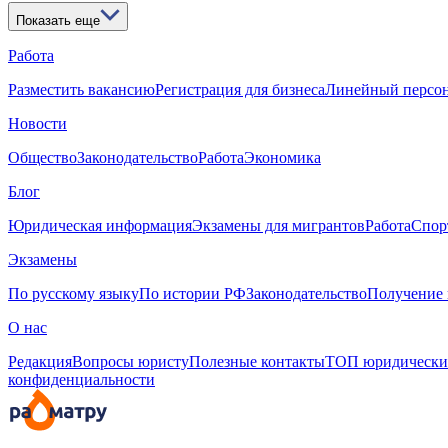
Показать еще
Работа
Разместить вакансию
Регистрация для бизнеса
Линейный персо
Новости
Общество
Законодательство
Работа
Экономика
Блог
Юридическая информация
Экзамены для мигрантов
Работа
Спор
Экзамены
По русскому языку
По истории РФ
Законодательство
Получение 
О нас
Редакция
Вопросы юристу
Полезные контакты
ТОП юридически
конфиденциальности