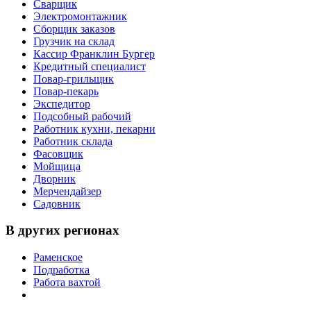
Сварщик
Электромонтажник
Сборщик заказов
Грузчик на склад
Кассир Франклин Бургер
Кредитный специалист
Повар-грильщик
Повар-пекарь
Экспедитор
Подсобный рабочий
Работник кухни, пекарни
Работник склада
Фасовщик
Мойщица
Дворник
Мерчендайзер
Садовник
В других регионах
Раменское
Подработка
Работа вахтой