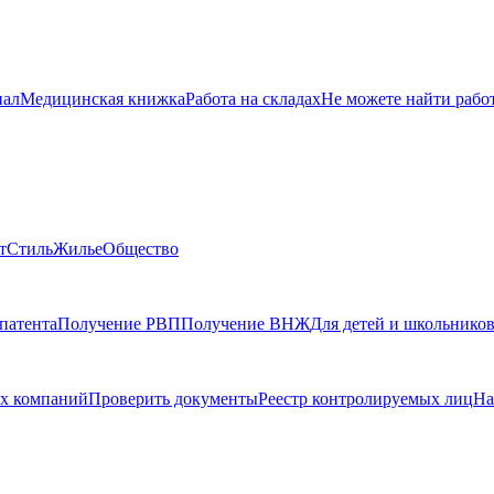
нал
Медицинская книжка
Работа на складах
Не можете найти рабо
т
Стиль
Жилье
Общество
патента
Получение РВП
Получение ВНЖ
Для детей и школьнико
х компаний
Проверить документы
Реестр контролируемых лиц
На