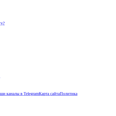
ту?
в
ши каналы в Telegram
Карта сайта
Политика