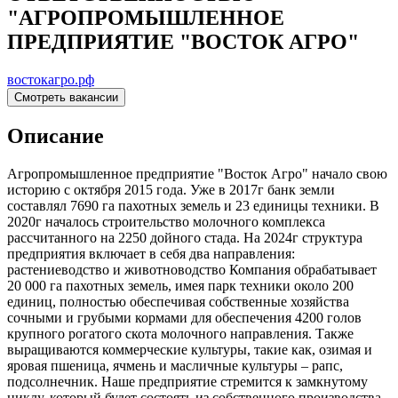
"АГРОПРОМЫШЛЕННОЕ
ПРЕДПРИЯТИЕ "ВОСТОК АГРО"
востокагро.рф
Смотреть вакансии
Описание
Агропромышленное предприятие "Восток Агро" начало свою
историю с октября 2015 года. Уже в 2017г банк земли
составлял 7690 га пахотных земель и 23 единицы техники. В
2020г началось строительство молочного комплекса
рассчитанного на 2250 дойного стада. На 2024г структура
предприятия включает в себя два направления:
растениеводство и животноводство Компания обрабатывает
20 000 га пахотных земель, имея парк техники около 200
единиц, полностью обеспечивая собственные хозяйства
сочными и грубыми кормами для обеспечения 4200 голов
крупного рогатого скота молочного направления. Также
выращиваются коммерческие культуры, такие как, озимая и
яровая пшеница, ячмень и масличные культуры – рапс,
подсолнечник. Наше предприятие стремится к замкнутому
циклу, который будет состоять из собственного производства