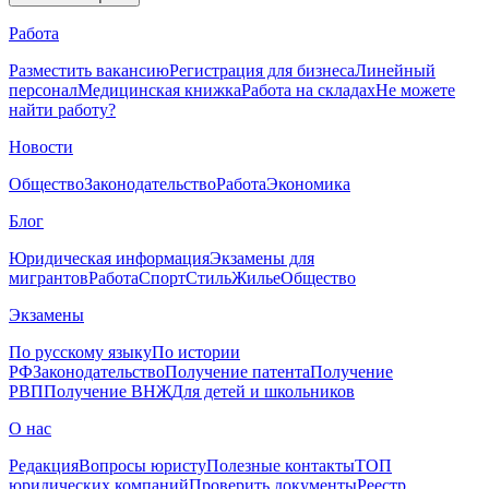
Работа
Разместить вакансию
Регистрация для бизнеса
Линейный
персонал
Медицинская книжка
Работа на складах
Не можете
найти работу?
Новости
Общество
Законодательство
Работа
Экономика
Блог
Юридическая информация
Экзамены для
мигрантов
Работа
Спорт
Стиль
Жилье
Общество
Экзамены
По русскому языку
По истории
РФ
Законодательство
Получение патента
Получение
РВП
Получение ВНЖ
Для детей и школьников
О нас
Редакция
Вопросы юристу
Полезные контакты
ТОП
юридических компаний
Проверить документы
Реестр