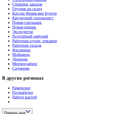
Сборщик заказов
Грузчик на склад
Кассир Франклин Бургер
Кредитный специалист
Повар-грильщик
Повар-пекарь
Экспедитор
Подсобный рабочий
Работник кухни, пекарни
Работник склада
Фасовщик
Мойщица
Дворник
Мерчендайзер
Садовник
В других регионах
Раменское
Подработка
Работа вахтой
Показать еще