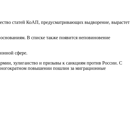
ичество статей КоАП, предусматривающих выдворение, вырастет
м основаниям. В списке также появится неповиновение
онной сфере.
армии, хулиганство и призывы к санкциям против России. С
 о многократном повышении пошлин за миграционные