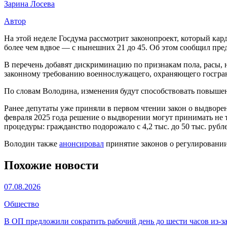
Зарина Лосева
Автор
На этой неделе Госдума рассмотрит законопроект, который ка
более чем вдвое — с нынешних 21 до 45. Об этом сообщил пре
В перечень добавят дискриминацию по признакам пола, расы, 
законному требованию военнослужащего, охраняющего госгра
По словам Володина, изменения будут способствовать повыш
Ранее депутаты уже приняли в первом чтении закон о выдворе
февраля 2025 года решение о выдворении могут принимать не
процедуры: гражданство подорожало с 4,2 тыс. до 50 тыс. рубл
Володин также
анонсировал
принятие законов о регулировании
Похожие новости
07.08.2026
Общество
В ОП предложили сократить рабочий день до шести часов из-з