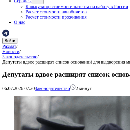
Сервисы
Калькулятор стоимости патента на работу в России
Расчет стоимости авиабилетов
Расчет стоимости проживания
О нас
Войти
Рахмат
/
Новости
/
Законодательство
/
Депутаты вдвое расширят список оснований для выдворения м
Депутаты вдвое расширят список осно
06.07.2026 07:20
Законодательство
2
минут