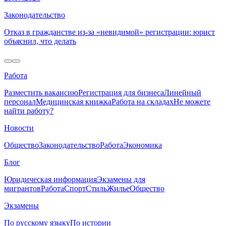
Законодательство
Отказ в гражданстве из-за «невидимой» регистрации: юрист
объяснил, что делать
Работа
Разместить вакансию
Регистрация для бизнеса
Линейный
персонал
Медицинская книжка
Работа на складах
Не можете
найти работу?
Новости
Общество
Законодательство
Работа
Экономика
Блог
Юридическая информация
Экзамены для
мигрантов
Работа
Спорт
Стиль
Жилье
Общество
Экзамены
По русскому языку
По истории