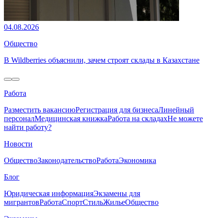
04.08.2026
Общество
В Wildberries объяснили, зачем строят склады в Казахстане
Работа
Разместить вакансию
Регистрация для бизнеса
Линейный
персонал
Медицинская книжка
Работа на складах
Не можете
найти работу?
Новости
Общество
Законодательство
Работа
Экономика
Блог
Юридическая информация
Экзамены для
мигрантов
Работа
Спорт
Стиль
Жилье
Общество