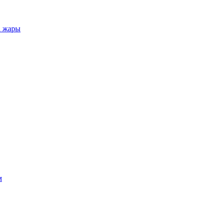
а жары
м