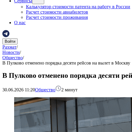
Сервисы
Калькулятор стоимости патента на работу в России
Расчет стоимости авиабилетов
Расчет стоимости проживания
О нас
Войти
Рахмат
/
Новости
/
Общество
/
В Пулково отменено порядка десяти рейсов на вылет в Москву
В Пулково отменено порядка десяти ре
30.06.2026 11:20
Общество
2
минут