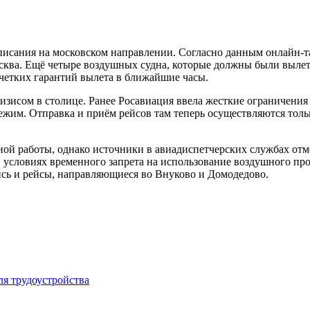
писания на московском направлении. Согласно данным онлайн-т
ква. Ещё четыре воздушных судна, которые должны были вылетет
 четких гарантий вылета в ближайшие часы.
изисом в столице. Ранее Росавиация ввела жесткие ограничени
режим. Отправка и приём рейсов там теперь осуществляются то
ой работы, однако источники в авиадиспетчерских службах отм
в условиях временного запрета на использование воздушного п
лись и рейсы, направляющиеся во Внуково и Домодедово.
ля трудоустройства