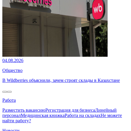
04.08.2026
Общество
В Wildberries объяснили, зачем строят склады в Казахстане
Работа
Разместить вакансию
Регистрация для бизнеса
Линейный
персонал
Медицинская книжка
Работа на складах
Не можете
найти работу?
Новости