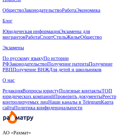
Общество
Законодательство
Работа
Экономика
Блог
Юридическая информация
Экзамены для
мигрантов
Работа
Спорт
Стиль
Жилье
Общество
Экзамены
По русскому языку
По истории
РФ
Законодательство
Получение патента
Получение
РВП
Получение ВНЖ
Для детей и школьников
О нас
Редакция
Вопросы юристу
Полезные контакты
ТОП
юридических компаний
Проверить документы
Реестр
контролируемых лиц
Наши каналы в Telegram
Карта
сайта
Политика конфиденциальности
АО «Рахмат»