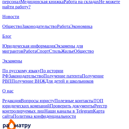
персонал
Медицинская книжка
Работа на складах
Не можете
найти работу?
Новости
Общество
Законодательство
Работа
Экономика
Блог
Юридическая информация
Экзамены для
мигрантов
Работа
Спорт
Стиль
Жилье
Общество
Экзамены
По русскому языку
По истории
РФ
Законодательство
Получение патента
Получение
РВП
Получение ВНЖ
Для детей и школьников
О нас
Редакция
Вопросы юристу
Полезные контакты
ТОП
юридических компаний
Проверить документы
Реестр
контролируемых лиц
Наши каналы в Telegram
Карта
сайта
Политика конфиденциальности