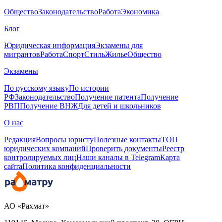
Общество
Законодательство
Работа
Экономика
Блог
Юридическая информация
Экзамены для
мигрантов
Работа
Спорт
Стиль
Жилье
Общество
Экзамены
По русскому языку
По истории
РФ
Законодательство
Получение патента
Получение
РВП
Получение ВНЖ
Для детей и школьников
О нас
Редакция
Вопросы юристу
Полезные контакты
ТОП
юридических компаний
Проверить документы
Реестр
контролируемых лиц
Наши каналы в Telegram
Карта
сайта
Политика конфиденциальности
АО «Рахмат»