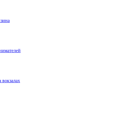
нзина
инимателей
а вокзалах