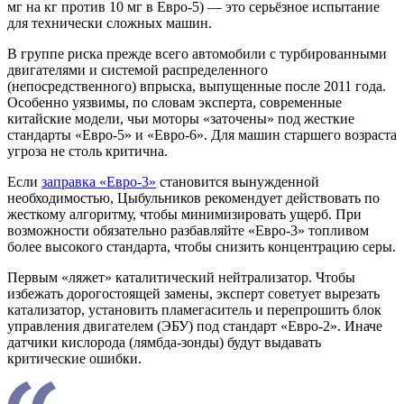
мг на кг против 10 мг в Евро-5) — это серьёзное испытание
для технически сложных машин.
В группе риска прежде всего автомобили с турбированными
двигателями и системой распределенного
(непосредственного) впрыска, выпущенные после 2011 года.
Особенно уязвимы, по словам эксперта, современные
китайские модели, чьи моторы «заточены» под жесткие
стандарты «Евро-5» и «Евро-6». Для машин старшего возраста
угроза не столь критична.
Если
заправка «Евро-3»
становится вынужденной
необходимостью, Цыбульников рекомендует действовать по
жесткому алгоритму, чтобы минимизировать ущерб. При
возможности обязательно разбавляйте «Евро-3» топливом
более высокого стандарта, чтобы снизить концентрацию серы.
Первым «ляжет» каталитический нейтрализатор. Чтобы
избежать дорогостоящей замены, эксперт советует вырезать
катализатор, установить пламегаситель и перепрошить блок
управления двигателем (ЭБУ) под стандарт «Евро-2». Иначе
датчики кислорода (лямбда-зонды) будут выдавать
критические ошибки.