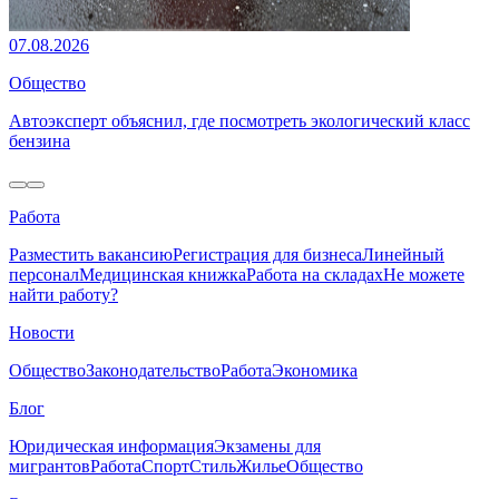
07.08.2026
Общество
Автоэксперт объяснил, где посмотреть экологический класс
бензина
Работа
Разместить вакансию
Регистрация для бизнеса
Линейный
персонал
Медицинская книжка
Работа на складах
Не можете
найти работу?
Новости
Общество
Законодательство
Работа
Экономика
Блог
Юридическая информация
Экзамены для
мигрантов
Работа
Спорт
Стиль
Жилье
Общество