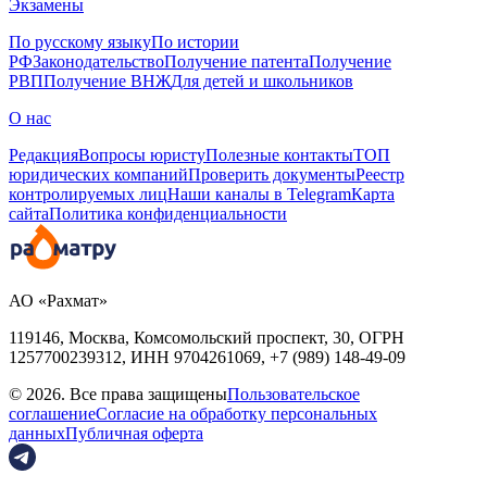
Экзамены
По русскому языку
По истории
РФ
Законодательство
Получение патента
Получение
РВП
Получение ВНЖ
Для детей и школьников
О нас
Редакция
Вопросы юристу
Полезные контакты
ТОП
юридических компаний
Проверить документы
Реестр
контролируемых лиц
Наши каналы в Telegram
Карта
сайта
Политика конфиденциальности
АО «Рахмат»
119146, Москва, Комсомольский проспект, 30,
ОГРН
1257700239312,
ИНН
9704261069, +7 (989) 148-49-09
© 2026. Все права защищены
Пользовательское
соглашение
Согласие на обработку персональных
данных
Публичная оферта