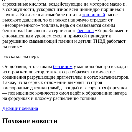
агрессивные кислоты, воздействующие на моторное масло и,
в совокупности, ускоряют износ всей цилиндро-поршневой
группы. Если же в автомобиле стоит и
топливный
насос
высокого давления, то он также напрямую страдает от
«несовременного» топлива, ведь он смазывается самим
бензином. Повышенная сернистость
бензина
«Евро-3» вместе
с повышенным уровнем смол и примесей приводит к
разрушению смазывающей пленки и детали ТНВД работают
на износ»
рассказал эксперт.
Он добавил, что с таким
бензином
у машины быстро выходит
из строя катализатор, так как сера образует химические
соединения разрушающие драгметаллы в сотах катализаторов.
Также, из-за серных отложений выходят из строя
кислородные датчики (лямбда зонды) и засоряются форсунки
— повышенное количество смол ведёт к образованию нагара
на форсунках и плохому распылению топлива.
Дефицит бензина
Похожие новости