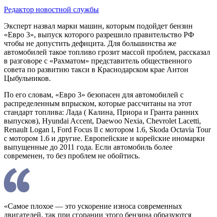
Редактор новостной службы
Эксперт назвал марки машин, которым подойдет бензин
«Евро 3», выпуск которого разрешило правительство РФ
чтобы не допустить дефицита. Для большинства же
автомобилей такое топливо грозит массой проблем, рассказал
в разговоре с «Рахматом» представитель общественного
совета по развитию такси в Краснодарском крае Антон
Цыбульников.
По его словам, «Евро 3» безопасен для автомобилей с
распределенным впрыском, которые рассчитаны на этот
стандарт топлива: Лада ( Калина, Приора и Гранта ранних
выпусков), Hyundai Accent, Daewoo Nexia, Chevrolet Lacetti,
Renault Logan l, Ford Focus ll с мотором 1.6, Skoda Octavia Tour
c мотором 1.6 и другие. Европейские и корейские иномарки
выпущенные до 2011 года. Если автомобиль более
современен, то без проблем не обойтись.
«Самое плохое — это ускорение износа современных
двигателей, так при сгорании этого бензина образуются