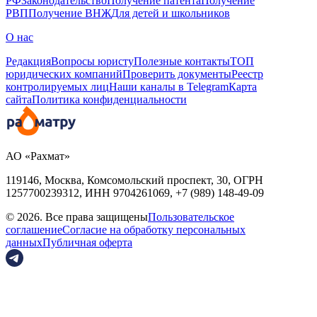
РФ
Законодательство
Получение патента
Получение
РВП
Получение ВНЖ
Для детей и школьников
О нас
Редакция
Вопросы юристу
Полезные контакты
ТОП
юридических компаний
Проверить документы
Реестр
контролируемых лиц
Наши каналы в Telegram
Карта
сайта
Политика конфиденциальности
АО «Рахмат»
119146, Москва, Комсомольский проспект, 30,
ОГРН
1257700239312,
ИНН
9704261069, +7 (989) 148-49-09
© 2026. Все права защищены
Пользовательское
соглашение
Согласие на обработку персональных
данных
Публичная оферта