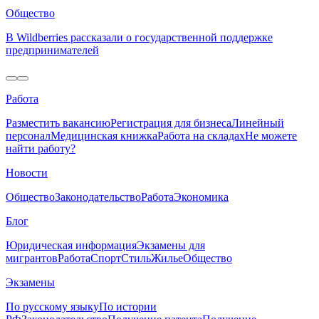
Общество
В Wildberries рассказали о государственной поддержке
предпринимателей
Работа
Разместить вакансию
Регистрация для бизнеса
Линейный
персонал
Медицинская книжка
Работа на складах
Не можете
найти работу?
Новости
Общество
Законодательство
Работа
Экономика
Блог
Юридическая информация
Экзамены для
мигрантов
Работа
Спорт
Стиль
Жилье
Общество
Экзамены
По русскому языку
По истории