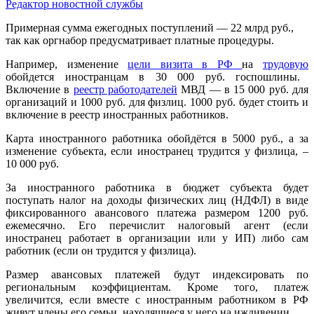
Редактор новостной службы
Примерная сумма ежегодных поступлений — 22 млрд руб.,
так как оргнабор предусматривает платные процедуры.
Например, изменение
цели визита в РФ
на
трудовую
обойдется иностранцам в 30 000 руб. госпошлины.
Включение в
реестр работодателей
МВД — в 15 000 руб. для
организаций и 1000 руб. для физлиц. 1000 руб. будет стоить и
включение в реестр иностранных работников.
Карта иностранного работника обойдётся в 5000 руб., а за
изменение субъекта, если иностранец трудится у физлица, –
10 000 руб.
За иностранного работника в бюджет субъекта будет
поступать налог на доходы физических лиц (НДФЛ) в виде
фиксированного авансового платежа размером 1200 руб.
ежемесячно. Его перечислит налоговый агент (если
иностранец работает в организации или у ИП) либо сам
работник (если он трудится у физлица).
Размер авансовых платежей будут индексировать по
региональным коэффициентам. Кроме того, платеж
увеличится, если вместе с иностранным работником в РФ
живут члены его семьи, находящиеся у него на иждивении.