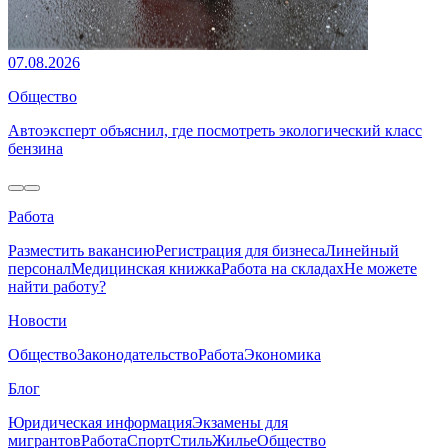
07.08.2026
Общество
Автоэксперт объяснил, где посмотреть экологический класс
бензина
Работа
Разместить вакансию
Регистрация для бизнеса
Линейный
персонал
Медицинская книжка
Работа на складах
Не можете
найти работу?
Новости
Общество
Законодательство
Работа
Экономика
Блог
Юридическая информация
Экзамены для
мигрантов
Работа
Спорт
Стиль
Жилье
Общество