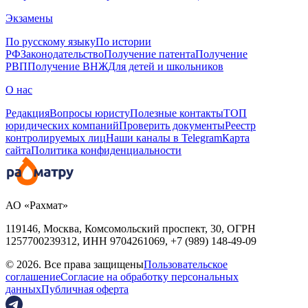
Экзамены
По русскому языку
По истории
РФ
Законодательство
Получение патента
Получение
РВП
Получение ВНЖ
Для детей и школьников
О нас
Редакция
Вопросы юристу
Полезные контакты
ТОП
юридических компаний
Проверить документы
Реестр
контролируемых лиц
Наши каналы в Telegram
Карта
сайта
Политика конфиденциальности
АО «Рахмат»
119146, Москва, Комсомольский проспект, 30,
ОГРН
1257700239312,
ИНН
9704261069, +7 (989) 148-49-09
© 2026. Все права защищены
Пользовательское
соглашение
Согласие на обработку персональных
данных
Публичная оферта