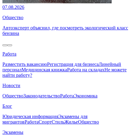
07.08.2026
Общество
Автоэксперт объяснил, где посмотреть экологический класс
бензина
Работа
Разместить вакансию
Регистрация для бизнеса
Линейный
персонал
Медицинская книжка
Работа на складах
Не можете
найти работу?
Новости
Общество
Законодательство
Работа
Экономика
Блог
Юридическая информация
Экзамены для
мигрантов
Работа
Спорт
Стиль
Жилье
Общество
Экзамены