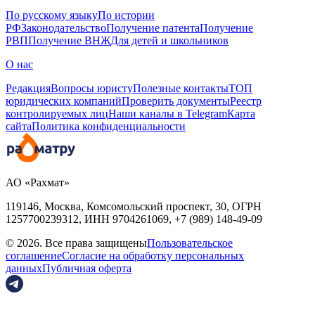
По русскому языку
По истории
РФ
Законодательство
Получение патента
Получение
РВП
Получение ВНЖ
Для детей и школьников
О нас
Редакция
Вопросы юристу
Полезные контакты
ТОП
юридических компаний
Проверить документы
Реестр
контролируемых лиц
Наши каналы в Telegram
Карта
сайта
Политика конфиденциальности
АО «Рахмат»
119146, Москва, Комсомольский проспект, 30,
ОГРН
1257700239312,
ИНН
9704261069, +7 (989) 148-49-09
© 2026. Все права защищены
Пользовательское
соглашение
Согласие на обработку персональных
данных
Публичная оферта