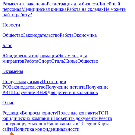
Разместить вакансию
Регистрация для бизнеса
Линейный
персонал
Медицинская книжка
Работа на складах
Не можете
найти работу?
Новости
Общество
Законодательство
Работа
Экономика
Блог
Юридическая информация
Экзамены для
мигрантов
Работа
Спорт
Стиль
Жилье
Общество
Экзамены
По русскому языку
По истории
РФ
Законодательство
Получение патента
Получение
РВП
Получение ВНЖ
Для детей и школьников
О нас
Редакция
Вопросы юристу
Полезные контакты
ТОП
юридических компаний
Проверить документы
Реестр
контролируемых лиц
Наши каналы в Telegram
Карта
сайта
Политика конфиденциальности