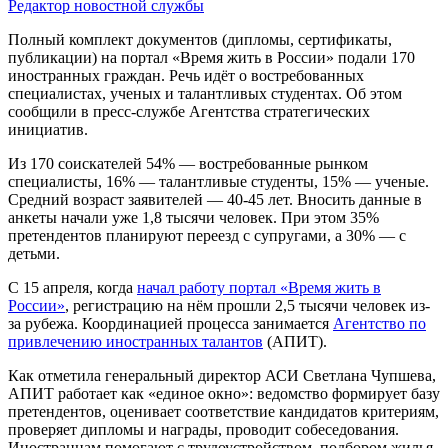
Редактор новостной службы
Полный комплект документов (дипломы, сертификаты,
публикации) на портал «Время жить в России» подали 170
иностранных граждан. Речь идёт о востребованных
специалистах, ученых и талантливых студентах. Об этом
сообщили в пресс-службе Агентства стратегических
инициатив.
Из 170 соискателей 54% — востребованные рынком
специалисты, 16% — талантливые студенты, 15% — ученые.
Средний возраст заявителей — 40-45 лет. Вносить данные в
анкеты начали уже 1,8 тысячи человек. При этом 35%
претендентов планируют переезд с супругами, а 30% — с
детьми.
С 15 апреля, когда
начал работу портал «Время жить в
России»
, регистрацию на нём прошли 2,5 тысячи человек из-
за рубежа. Координацией процесса занимается
Агентство по
привлечению иностранных талантов
(АПИТ).
Как отметила генеральный директор АСИ Светлана Чупшева,
АПИТ работает как «единое окно»: ведомство формирует базу
претендентов, оценивает соответствие кандидатов критериям,
проверяет дипломы и награды, проводит собеседования.
Иностранцам помогают с трудоустройством, подбором жилья