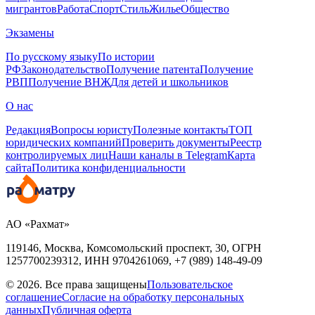
мигрантов
Работа
Спорт
Стиль
Жилье
Общество
Экзамены
По русскому языку
По истории
РФ
Законодательство
Получение патента
Получение
РВП
Получение ВНЖ
Для детей и школьников
О нас
Редакция
Вопросы юристу
Полезные контакты
ТОП
юридических компаний
Проверить документы
Реестр
контролируемых лиц
Наши каналы в Telegram
Карта
сайта
Политика конфиденциальности
АО «Рахмат»
119146, Москва, Комсомольский проспект, 30,
ОГРН
1257700239312,
ИНН
9704261069, +7 (989) 148-49-09
© 2026. Все права защищены
Пользовательское
соглашение
Согласие на обработку персональных
данных
Публичная оферта