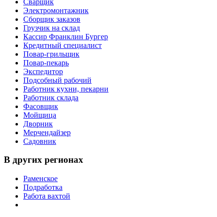
Сварщик
Электромонтажник
Сборщик заказов
Грузчик на склад
Кассир Франклин Бургер
Кредитный специалист
Повар-грильщик
Повар-пекарь
Экспедитор
Подсобный рабочий
Работник кухни, пекарни
Работник склада
Фасовщик
Мойщица
Дворник
Мерчендайзер
Садовник
В других регионах
Раменское
Подработка
Работа вахтой