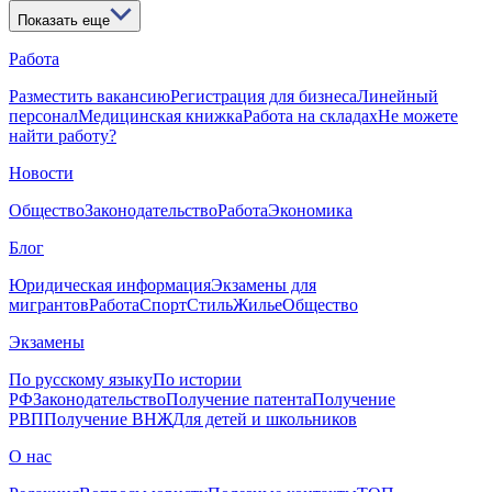
Показать еще
Работа
Разместить вакансию
Регистрация для бизнеса
Линейный
персонал
Медицинская книжка
Работа на складах
Не можете
найти работу?
Новости
Общество
Законодательство
Работа
Экономика
Блог
Юридическая информация
Экзамены для
мигрантов
Работа
Спорт
Стиль
Жилье
Общество
Экзамены
По русскому языку
По истории
РФ
Законодательство
Получение патента
Получение
РВП
Получение ВНЖ
Для детей и школьников
О нас