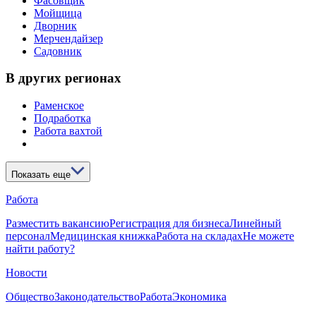
Фасовщик
Мойщица
Дворник
Мерчендайзер
Садовник
В других регионах
Раменское
Подработка
Работа вахтой
Показать еще
Работа
Разместить вакансию
Регистрация для бизнеса
Линейный
персонал
Медицинская книжка
Работа на складах
Не можете
найти работу?
Новости
Общество
Законодательство
Работа
Экономика