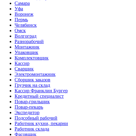
Самара
Уфа
Воронеж
Пермь
Челябинск
Омск
Волгоград
Разнорабочий
Монтажник
Упаковщик
Комплектовщик
Кассир
Сварщик
Электромонтажник
Сборщик заказов
Грузчик на склад
Кассир Франклин Бургер
Кредитный специалист
Повар-грильщик
Повар-пекарь
Экспедитор
Подсобный рабочий
Работник кухни, пекарни
Работник склада
Фасовщик