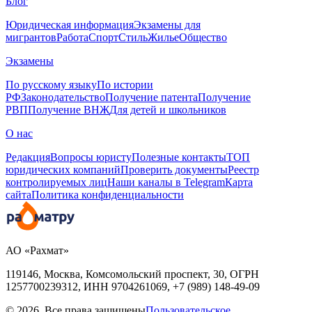
Блог
Юридическая информация
Экзамены для
мигрантов
Работа
Спорт
Стиль
Жилье
Общество
Экзамены
По русскому языку
По истории
РФ
Законодательство
Получение патента
Получение
РВП
Получение ВНЖ
Для детей и школьников
О нас
Редакция
Вопросы юристу
Полезные контакты
ТОП
юридических компаний
Проверить документы
Реестр
контролируемых лиц
Наши каналы в Telegram
Карта
сайта
Политика конфиденциальности
АО «Рахмат»
119146, Москва, Комсомольский проспект, 30,
ОГРН
1257700239312,
ИНН
9704261069, +7 (989) 148-49-09
© 2026. Все права защищены
Пользовательское